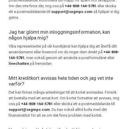
postmeddelande, kontrollera din mapp för spam och skräppost.
Om den inte finns där, ring oss på
+44-808-164-5781
eller skicka
ett e-postmeddelande till
support@sxgmps.com
så hjälper vi dig
gärna.
Jag har glömt min inloggningsinformation, kan
någon hjälpa mig?
Våra representanter på vår kundtjänst kan hjälpa dig att återfå ditt
användarnamn eller lösenord om du ringer dem direkt på
+44-808-
164-5781
, men också genom att använda e-postformuläret eller
livechatten
på hemsidan.
Mitt kreditkort avvisas hela tiden och jag vet inte
varför?
Det kan finnas många anledningar till att kortet avvisades. Försök
att beställa med ett annat kort. Om kortet fortsätter att avvisas, ring
oss på
+44-808-164-5781
eller skicka ett e-postmeddelande till
support@sxgmps.com
. Du kan också alltid kolla med ditt
finansinstitut för att se om det finns problem med kortet.