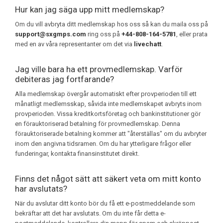
Hur kan jag säga upp mitt medlemskap?
Om du vill avbryta ditt medlemskap hos oss så kan du maila oss på
support@sxgmps.com
ring oss på
+44-808-164-5781
, eller prata
med en av våra representanter om det via
livechatt
.
Jag ville bara ha ett provmedlemskap. Varför
debiteras jag fortfarande?
Alla medlemskap övergår automatiskt efter provperioden till ett
månatligt medlemsskap, såvida inte medlemskapet avbryts inom
provperioden. Vissa kreditkortsföretag och bankinstitutioner gör
en förauktoriserad betalning för provmedlemskap. Denna
förauktoriserade betalning kommer att "återställas" om du avbryter
inom den angivna tidsramen. Om du har ytterligare frågor eller
funderingar, kontakta finansinstitutet direkt.
Finns det något sätt att säkert veta om mitt konto
har avslutats?
När du avslutar ditt konto bör du få ett e-postmeddelande som
bekräftar att det har avslutats. Om du inte får detta e-