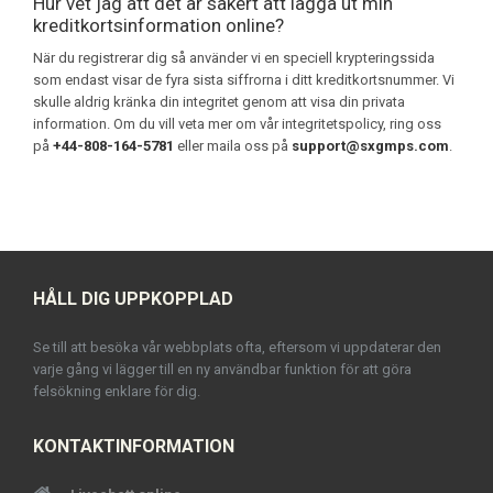
Hur vet jag att det är säkert att lägga ut min
kreditkortsinformation online?
När du registrerar dig så använder vi en speciell krypteringssida
som endast visar de fyra sista siffrorna i ditt kreditkortsnummer. Vi
skulle aldrig kränka din integritet genom att visa din privata
information. Om du vill veta mer om vår integritetspolicy, ring oss
på
+44-808-164-5781
eller maila oss på
support@sxgmps.com
.
HÅLL DIG UPPKOPPLAD
Se till att besöka vår webbplats ofta, eftersom vi uppdaterar den
varje gång vi lägger till en ny användbar funktion för att göra
felsökning enklare för dig.
KONTAKTINFORMATION