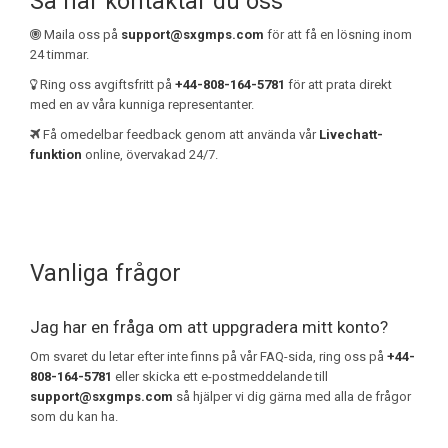
Så här kontaktar du oss
Maila oss på
support@sxgmps.com
för att få en lösning inom
24 timmar.
Ring oss avgiftsfritt på
+44-808-164-5781
för att prata direkt
med en av våra kunniga representanter.
Få omedelbar feedback genom att använda vår
Livechatt-
funktion
online, övervakad 24/7.
Vanliga frågor
Jag har en fråga om att uppgradera mitt konto?
Om svaret du letar efter inte finns på vår FAQ-sida, ring oss på
+44-
808-164-5781
eller skicka ett e-postmeddelande till
support@sxgmps.com
så hjälper vi dig gärna med alla de frågor
som du kan ha.